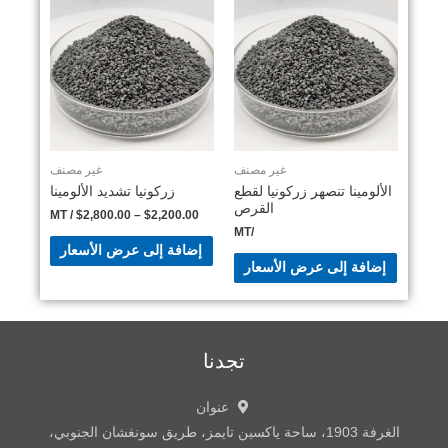
غير مصنف
غير مصنف
الألومينا تنصهر زركونيا لقطع
زركونيا تشديد الألومينا
القرص
/ MT
$
2,800.00
–
$
2,200.00
/MT
إضافة إلى عرض الأسعار
إضافة إلى عرض الأسعار
تجدنا
عنوان
الغرفة 1903، ساحة ياكسين تايمز، طريق سونغشان الجنوبي،