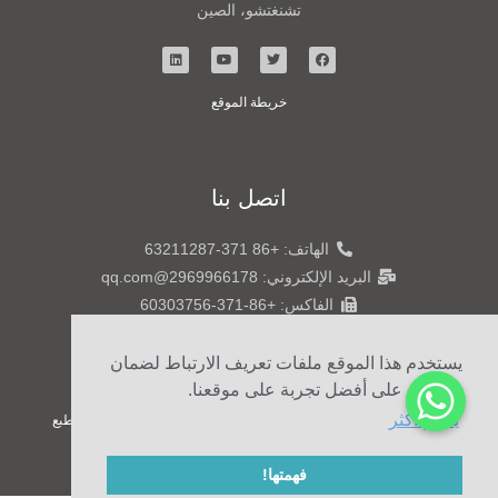
تشنغتشو، الصين
خريطة الموقع
اتصل بنا
الهاتف: +86 371-63211287
البريد الإلكتروني: 2969966178@qq.com
الفاكس: +86-371-60303756
الهاتف: +86 15738804601
يستخدم هذا الموقع ملفات تعريف الارتباط لضمان
حصولك على أفضل تجربة على موقعنا.
يتعلم أكثر
© 2020 شركة Henan Sicheng Abrasives Tech Co., Ltd. حقوق الطبع
والنشر
فهمتها!