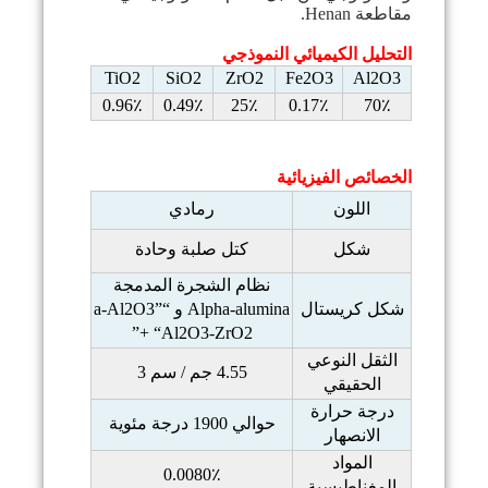
مقاطعة Henan.
التحليل الكيميائي النموذجي
TiO2
SiO2
ZrO2
Fe2O3
Al2O3
0.96٪
0.49٪
25٪
0.17٪
70٪
الخصائص الفيزيائية
اللون
رمادي
شكل
كتل
صلبة وحادة
نظام الشجرة المدمجة
شكل كريستال
Alpha-alumina و “a-Al2O3”
+ “Al2O3-ZrO2”
الثقل النوعي
4.55 جم / سم 3
الحقيقي
درجة حرارة
حوالي 1900 درجة مئوية
الانصهار
المواد
0.0080٪
المغناطيسية