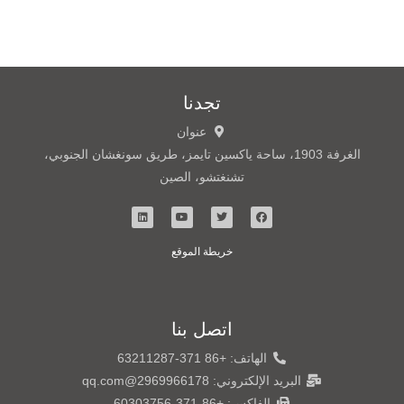
تجدنا
عنوان
الغرفة 1903، ساحة ياكسين تايمز، طريق سونغشان الجنوبي،
تشنغتشو، الصين
خريطة الموقع
اتصل بنا
الهاتف: +86 371-63211287
البريد الإلكتروني: 2969966178@qq.com
الفاكس: +86-371-60303756