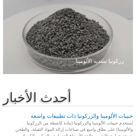
VIEW
زركونيا تشديد الألومينا
أحدث الأخبار
يبات الألومينا والزركونيا ذات تطبيقات واسعة
ستخدم حبيبات الألومينا والزركونيا (مادة كاشطة من الزركونيا
لألومينا) على نطاق واسع في صناعات إزالة المواد الثقيلة، والطحن
رجة حرارة عالية، ومعالجة الأسطح العدوانية . التركيب الكيميائي