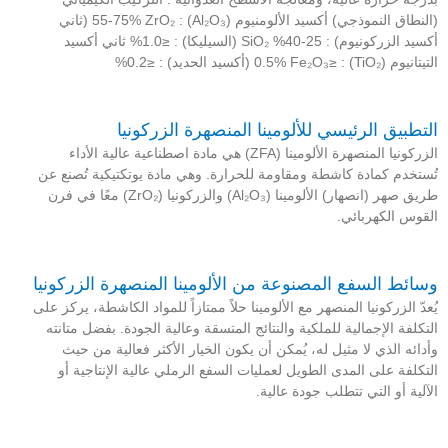
(النطاق النموذجي) أكسيد الألومنيوم (Al₂O₃) : 55-75% ZrO₂ (ثاني
أكسيد الزركونيوم) : 25-40% SiO₂ (السيليكا) : ≤1.0% ثاني أكسيد
 (TiO₂) : ≤0.5% Fe₂O₃ (أكسيد الحديد) : ≤0.2%
تطبيق الرئيسي للألومينا المنصهرة الزركونيا
الزركونيا المنصهرة الألومينا (ZFA) هي مادة اصطناعية عالية الأداء
ستخدم كمادة كاشطة ومقاومة للحرارة. وهي مادة يوتكتيكية تُصنع عن
طريق صهر (انصهار) الألومينا (Al₂O₃) والزركونيا (ZrO₂) معًا في فرن
قوس الكهربائي.
ائط السفع المصنوعة من الألومينا المنصهرة الزركونيا
عدّ الزركونيا المنصهر مع الألومينا حلاً ممتازاً للمواد الكاشطة، يركز على
تكلفة الإجمالية للملكية والنتائج المتسقة وعالية الجودة. بفضل متانته
دائه الذي لا مثيل له، يُمكن أن يكون الخيار الأكثر فعالية من حيث
تكلفة على المدى الطويل لعمليات السفع الرملي عالية الإنتاجية أو
آلية أو التي تتطلب جودة عالية.