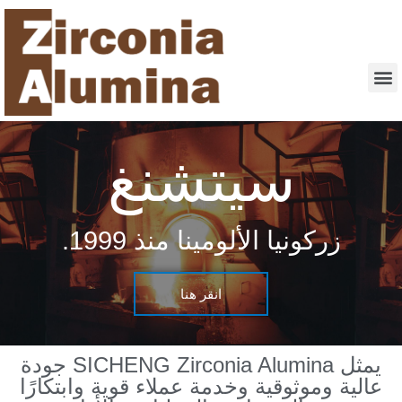
سيتشنغ
زركونيا الألومينا منذ 1999.
انقر هنا
يمثل SICHENG Zirconia Alumina جودة
عالية وموثوقية وخدمة عملاء قوية وابتكارًا